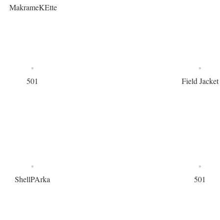
MakrameKEtte
501
Field Jacket
ShellPArka
501