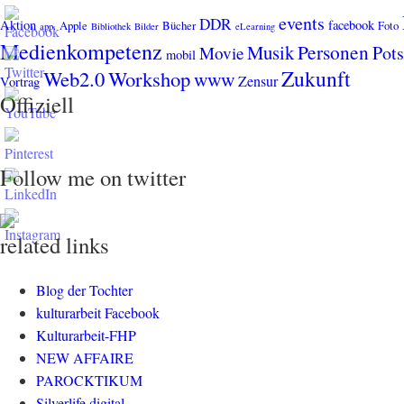
events
DDR
Aktion
facebook
Apple
Bücher
Foto
app.
Bibliothek
Bilder
eLearning
Medienkompetenz
Personen
Musik
Pot
Movie
mobil
Zukunft
Web2.0
Workshop
www
Zensur
Vortrag
Offiziell
Follow me on twitter
related links
Blog der Tochter
kulturarbeit Facebook
Kulturarbeit-FHP
NEW AFFAIRE
PAROCKTIKUM
Silverlife.digital