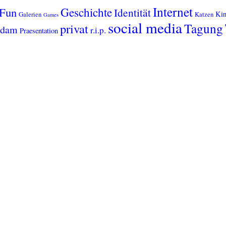
Internet
Geschichte
Fun
Identität
Kin
Galerien
Katzen
Games
social media
Tagung
privat
sdam
r.i.p.
Praesentation