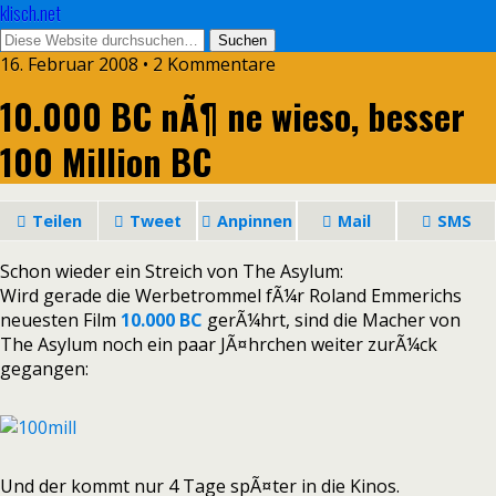
klisch.net
16. Februar 2008 • 2 Kommentare
10.000 BC nÃ¶ ne wieso, besser
100 Million BC
Teilen
Tweet
Anpinnen
Mail
SMS
Schon wieder ein Streich von The Asylum:
Wird gerade die Werbetrommel fÃ¼r Roland Emmerichs
neuesten Film
10.000 BC
gerÃ¼hrt, sind die Macher von
The Asylum noch ein paar JÃ¤hrchen weiter zurÃ¼ck
gegangen:
Und der kommt nur 4 Tage spÃ¤ter in die Kinos.