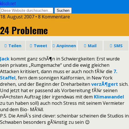
klisch.net
18. August 2007 • 8 Kommentare
24 Probleme
Teilen
Tweet
Anpinnen
Mail
SMS
Jack
kommt ganz schÃ¶n in Schwiergkeiten: Erst wurde
sein privates „Rumgemache“ und die ewig gleichen
Attacken kritisiert, dann muss er auch noch fÃ¼r die
7.
Staffel
, fern dem sonnigen Kalifornien, in New York
drehen, und der Beginn der Dreharbeiten
verzÃ¶gert
sich.
Und jetzt hat er passend als Vorbereitung fÃ¼r seinen
nÃ¤chsten Auftrag (der irgendwas mit dem
Klimawandel
zu tun haben soll) auch noch Stress mit seinem Vermieter
und dem Bio- MÃ¼ll.
P.S. Die AmiÂ´s sind clever: scheinbar scheinen die Studios in
Schwaben besonders gÃ¼nstig zu sein 😉