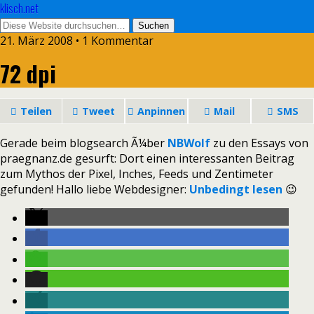
klisch.net
21. März 2008 • 1 Kommentar
72 dpi
Teilen
Tweet
Anpinnen
Mail
SMS
Gerade beim blogsearch Ã¼ber
NBWolf
zu den Essays von
praegnanz.de gesurft: Dort einen interessanten Beitrag
zum Mythos der Pixel, Inches, Feeds und Zentimeter
gefunden! Hallo liebe Webdesigner:
Unbedingt lesen
😉