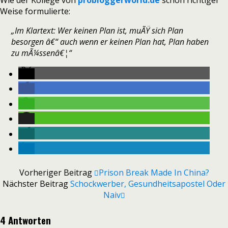
Wie der Kollege von
probloggerworld.de
schon richtiger
Weise formulierte:
„Im Klartext: Wer keinen Plan ist, muÃŸ sich Plan
besorgen â€“ auch wenn er keinen Plan hat, Plan haben
zu mÃ¼ssenâ€¦“
Vorheriger Beitrag
Prison Break Made In China?
Nächster Beitrag
Schockwerber, Gesundheitsapostel Oder
Naiv
4 Antworten