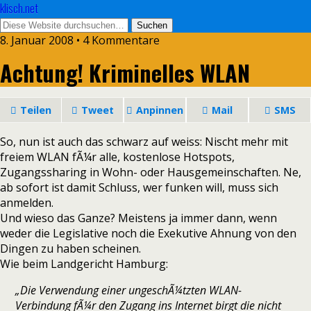
klisch.net
8. Januar 2008 • 4 Kommentare
Achtung! Kriminelles WLAN
Teilen
Tweet
Anpinnen
Mail
SMS
So, nun ist auch das schwarz auf weiss: Nischt mehr mit
freiem WLAN fÃ¼r alle, kostenlose Hotspots,
Zugangssharing in Wohn- oder Hausgemeinschaften. Ne,
ab sofort ist damit Schluss, wer funken will, muss sich
anmelden.
Und wieso das Ganze? Meistens ja immer dann, wenn
weder die Legislative noch die Exekutive Ahnung von den
Dingen zu haben scheinen.
Wie beim Landgericht Hamburg:
„Die Verwendung einer ungeschÃ¼tzten WLAN-
Verbindung fÃ¼r den Zugang ins Internet birgt die nicht