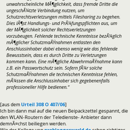
unwahrscheinliche MÃ¶glichkeit, dass fremde Dritte die
ungeschÃ¼tzte Verbindung nutzen, um
Schutzrechtsverletzungen mittels Filesharing zu begehen.
Dies lÃ¶st Handlungs- und PrÃ¼fungspflichten aus, um
der MÃ¶glichkeit solcher Rechtsverletzungen
vorzubeugen. Fehlende technische Kenntnisse bezÃ¼glich
mÃ¶glicher SchutzmaÃŸnahmen entlasten den
Anschlussinhaber dabei ebenso wenig wie das fehlende
Bewusstsein, dass es durch Dritte zu Verletzungen
kommen kann. Eine mÃ¶gliche AbwehrmaÃŸnahme kann
z.B. ein Passwortschutz sein. Sofern fÃ¼r solche
SchutzmaÃŸnahmen die technischen Kenntnisse fehlen,
mÃ¼ssen die Anschlussinhaber sich gegebenenfalls
professioneller Hilfe bedienen.“
[aus dem
Urteil 308 O 407/06
]
Ich bin dann mal auf die neuen Beipackzettel gespannt, die
den WLAN-Routern der Teledienste- Anbieter dann
demnÃ¤chst beiliegen werden.