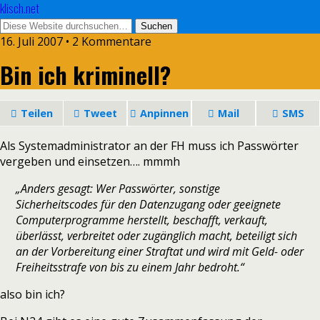
klisch.net
16. Juli 2007 • 2 Kommentare
Bin ich kriminell?
Teilen
Tweet
Anpinnen
Mail
SMS
Als Systemadministrator an der FH muss ich Passwörter
vergeben und einsetzen…. mmmh
„Anders gesagt: Wer Passwörter, sonstige
Sicherheitscodes für den Datenzugang oder geeignete
Computerprogramme herstellt, beschafft, verkauft,
überlässt, verbreitet oder zugänglich macht, beteiligt sich
an der Vorbereitung einer Straftat und wird mit Geld- oder
Freiheitsstrafe von bis zu einem Jahr bedroht.“
also bin ich?