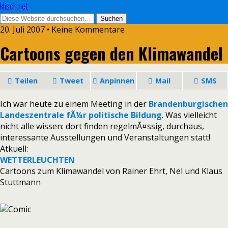
klisch.net
20. Juli 2007 • Keine Kommentare
Cartoons gegen den Klimawandel
Teilen
Tweet
Anpinnen
Mail
SMS
Ich war heute zu einem Meeting in der
Brandenburgischen
Landeszentrale fÃ¼r politische Bildung
. Was vielleicht
nicht alle wissen: dort finden regelmÃ¤ssig, durchaus,
interessante Ausstellungen und Veranstaltungen statt!
Atkuell:
WETTERLEUCHTEN
Cartoons zum Klimawandel von Rainer Ehrt, Nel und Klaus
Stuttmann