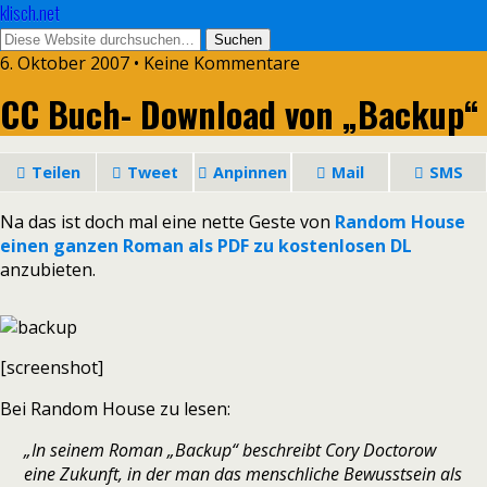
klisch.net
6. Oktober 2007 • Keine Kommentare
CC Buch- Download von „Backup“
Teilen
Tweet
Anpinnen
Mail
SMS
Na das ist doch mal eine nette Geste von
Random House
einen ganzen Roman als PDF zu kostenlosen DL
anzubieten.
[screenshot]
Bei Random House zu lesen:
„In seinem Roman „Backup“ beschreibt Cory Doctorow
eine Zukunft, in der man das menschliche Bewusstsein als