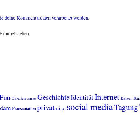
ie deine Kommentardaten verarbeitet werden.
Himmel stehen.
Internet
Geschichte
Fun
Identität
Kin
Galerien
Katzen
Games
social media
Tagung
privat
sdam
r.i.p.
Praesentation