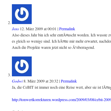
Jens
12. März 2009
at
00:01
|
Permalink
Also dieses Jahr bin ich sehr enttÃ¤uscht worden. Ich wusste zw
es gleich so wenige sind. Ich hÃ¤tte mir mehr erwartet, nachdem
Auch die Projekte waren jetzt nicht so Ã¼berragend.
Godwi
8. März 2009
at
20:32
|
Permalink
Ja, die CeBIT ist immer noch eine Reise wert, aber sie ist lÃ¤n
http://tonwertkorrekturen.wordpress.com/2009/03/08/cebit-200