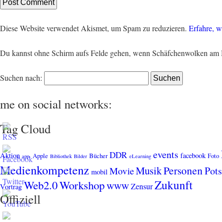
Diese Website verwendet Akismet, um Spam zu reduzieren.
Erfahre, w
Du kannst ohne Schirm aufs Felde gehen, wenn Schäfchenwolken am 
Suchen nach:
me on social networks:
Tag Cloud
events
DDR
Aktion
facebook
Apple
Bücher
Foto
app.
Bibliothek
Bilder
eLearning
Medienkompetenz
Personen
Musik
Pot
Movie
mobil
Zukunft
Web2.0
Workshop
www
Zensur
Vortrag
Offiziell