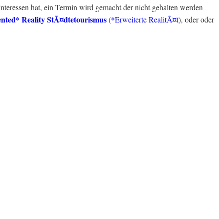
teressen hat, ein Termin wird gemacht der nicht gehalten werden
ted* Reality StÃ¤dtetourismus
(
*Erweiterte RealitÃ¤t
), oder oder