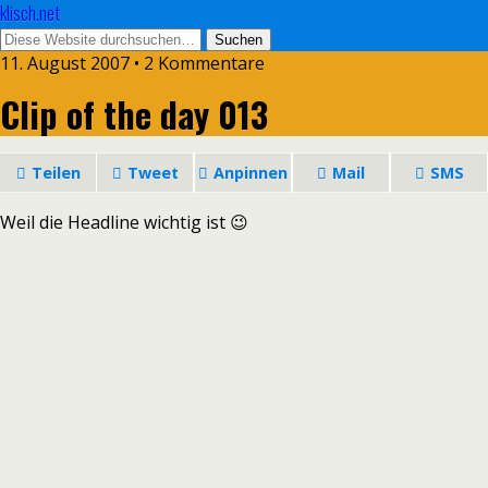
klisch.net
11. August 2007 • 2 Kommentare
Clip of the day 013
Teilen
Tweet
Anpinnen
Mail
SMS
Weil die Headline wichtig ist 😉