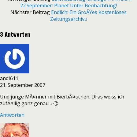
22.September: Planet Unter Beobachtung!
Nächster Beitrag
Endlich: Ein GroÃŸes Kostenloses
Zeitungsarchiv
3 Antworten
andI611
21. September 2007
Und junge MÃ¤nner mit BierbÃ¤uchen. DFas weiss ich
zufÃ¤llig ganz genau… 🙄
Antworten