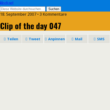
klisch.net
18. September 2007 • 3 Kommentare
Clip of the day 047
Teilen
Tweet
Anpinnen
Mail
SMS