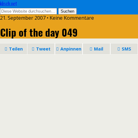
klisch.net
21. September 2007 • Keine Kommentare
Clip of the day 049
Teilen
Tweet
Anpinnen
Mail
SMS