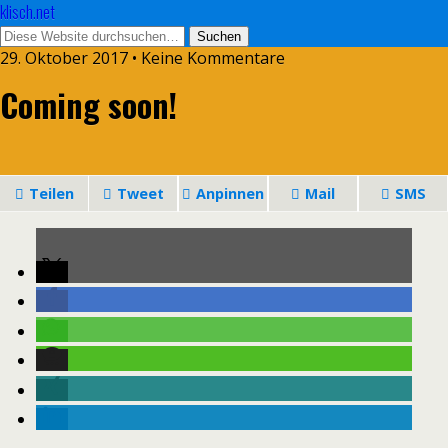
klisch.net
29. Oktober 2017 • Keine Kommentare
Coming soon!
Teilen
Tweet
Anpinnen
Mail
SMS