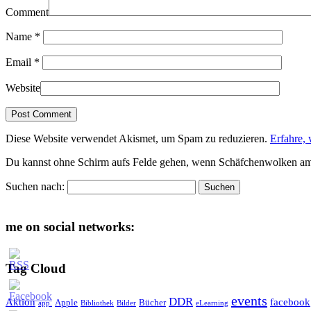
Comment
Name
*
Email
*
Website
Diese Website verwendet Akismet, um Spam zu reduzieren.
Erfahre,
Du kannst ohne Schirm aufs Felde gehen, wenn Schäfchenwolken a
Suchen nach:
me on social networks:
Tag Cloud
events
DDR
Aktion
facebook
Apple
Bücher
app.
Bibliothek
Bilder
eLearning