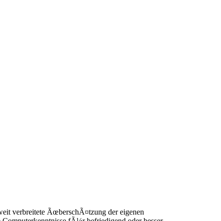
 weit verbreitete ÃœberschÃ¤tzung der eigenen
 Computerkenntnisse fÃ¼r befriedigend oder besser.