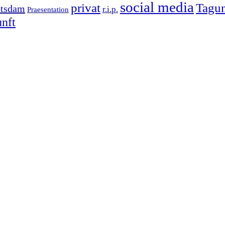
social media
Tagu
privat
tsdam
r.i.p.
Praesentation
nft