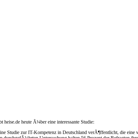
t heise.de heute Ã¼ber eine interessante Studie:
eine Studie zur IT-Kompetenz in Deutschland verÃ¶ffentlicht, die eine
ap durchgefÃ¼hrten Untersuchung halten 56 Prozent der Befragten ihre