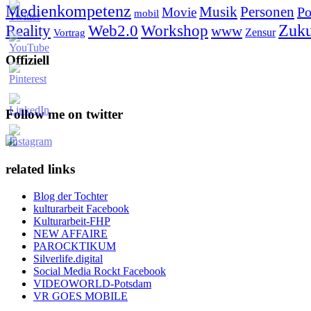
Medienkompetenz
Personen
Musik
Po
Movie
mobil
Zuku
Reality
Web2.0
Workshop
www
Zensur
Vortrag
Offiziell
Follow me on twitter
related links
Blog der Tochter
kulturarbeit Facebook
Kulturarbeit-FHP
NEW AFFAIRE
PAROCKTIKUM
Silverlife.digital
Social Media Rockt Facebook
VIDEOWORLD-Potsdam
VR GOES MOBILE