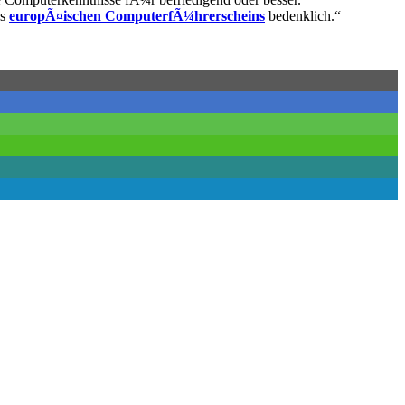
es
europÃ¤ischen ComputerfÃ¼hrerscheins
bedenklich.“