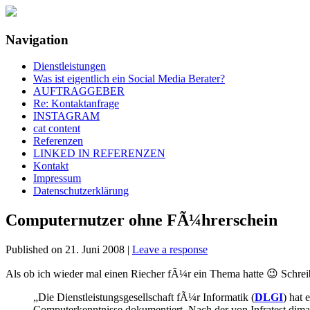
Navigation
social media rockt
klisch.net
Dienstleistungen
Was ist eigentlich ein Social Media Berater?
AUFTRAGGEBER
Re: Kontaktanfrage
INSTAGRAM
cat content
Referenzen
LINKED IN REFERENZEN
Kontakt
Impressum
Datenschutzerklärung
Computernutzer ohne FÃ¼hrerschein
Published on
21. Juni 2008
|
Leave a response
Als ob ich wieder mal einen Riecher fÃ¼r ein Thema hatte 😉 Schreib
„Die Dienstleistungsgesellschaft fÃ¼r Informatik (
DLGI
) hat 
Computerkenntnisse dokumentiert. Nach der von Infratest dim