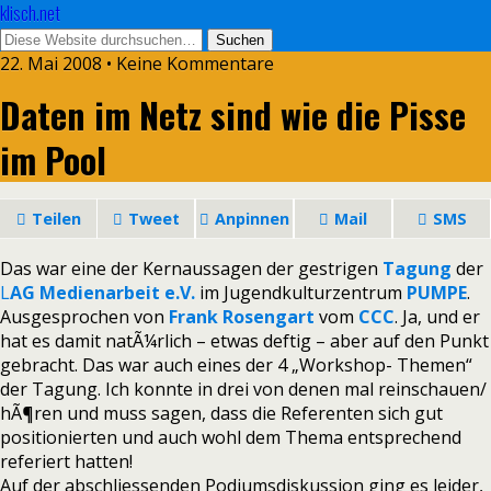
klisch.net
22. Mai 2008 • Keine Kommentare
Daten im Netz sind wie die Pisse
im Pool
Teilen
Tweet
Anpinnen
Mail
SMS
Das war eine der Kernaussagen der gestrigen
Tagung
der
L
AG Medienarbeit e.V.
im Jugendkulturzentrum
PUMPE
.
Ausgesprochen von
Frank Rosengart
vom
CCC
. Ja, und er
hat es damit natÃ¼rlich – etwas deftig – aber auf den Punkt
gebracht. Das war auch eines der 4 „Workshop- Themen“
der Tagung. Ich konnte in drei von denen mal reinschauen/
hÃ¶ren und muss sagen, dass die Referenten sich gut
positionierten und auch wohl dem Thema entsprechend
referiert hatten!
Auf der abschliessenden Podiumsdiskussion ging es leider,