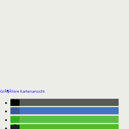
GrÃ¶ÃŸere Kartenansicht