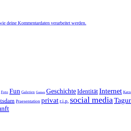
 wie deine Kommentardaten verarbeitet werden.
Internet
Geschichte
Fun
Identität
Foto
Galerien
Katz
Games
social media
Tagu
privat
tsdam
r.i.p.
Praesentation
nft