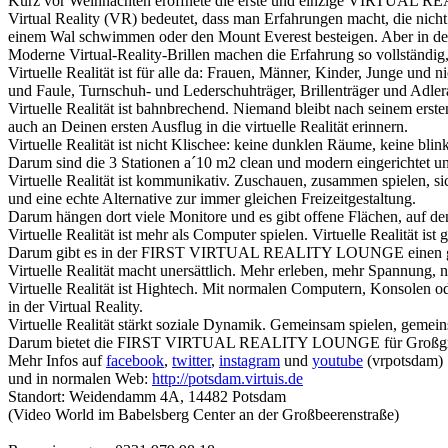
Kurz vor Weihnachten eröffnete die erste und einzige VIRTUA
Virtual Reality (VR) bedeutet, dass man Erfahrungen macht, die nicht
einem Wal schwimmen oder den Mount Everest besteigen. Aber in der 
Moderne Virtual-Reality-Brillen machen die Erfahrung so vollständi
Virtuelle Realität ist für alle da: Frauen, Männer, Kinder, Junge un
und Faule, Turnschuh- und Lederschuhträger, Brillenträger und Ad
Virtuelle Realität ist bahnbrechend. Niemand bleibt nach seinem ers
auch an Deinen ersten Ausflug in die virtuelle Realität erinnern.
Virtuelle Realität ist nicht Klischee: keine dunklen Räume, keine bl
Darum sind die 3 Stationen a´10 m2 clean und modern eingerichtet u
Virtuelle Realität ist kommunikativ. Zuschauen, zusammen spielen,
und eine echte Alternative zur immer gleichen Freizeitgestaltung.
Darum hängen dort viele Monitore und es gibt offene Flächen, auf de
Virtuelle Realität ist mehr als Computer spielen. Virtuelle Realität is
Darum gibt es in der FIRST VIRTUAL REALITY LOUNGE einen gemüt
Virtuelle Realität macht unersättlich. Mehr erleben, mehr Spannung, n
Virtuelle Realität ist Hightech. Mit normalen Computern, Konsolen o
in der Virtual Reality.
Virtuelle Realität stärkt soziale Dynamik. Gemeinsam spielen, ge
Darum bietet die FIRST VIRTUAL REALITY LOUNGE für Großgruppen,
Mehr Infos auf
facebook
,
twitter
,
instagram
und
youtube
(vrpotsdam)
und in normalen Web:
http://potsdam.virtuis.de
Standort: Weidendamm 4A, 14482 Potsdam
(Video World im Babelsberg Center an der Großbeerenstraße)