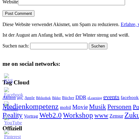
Website
Diese Website verwendet Akismet, um Spam zu reduzieren.
Erfahre,
Ist der August am Anfang heiß, wird der Winter streng und weiß.
Suchen nach:
me on social networks:
Tag Cloud
events
DDR
Aktion
facebook
Apple
Bücher
app.
Bibliothek
Bilder
eLearning
Medienkompetenz
Personen
Musik
Po
Movie
mobil
Zuku
Reality
Web2.0
Workshop
www
Zensur
Vortrag
Offiziell