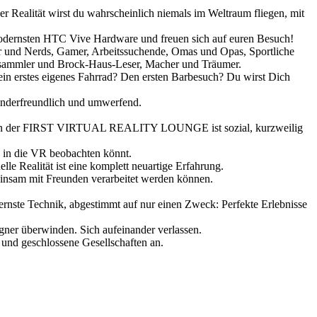
r Realität wirst du wahrscheinlich niemals im Weltraum fliegen, mit
 modernsten HTC Vive Hardware und freuen sich auf euren Besuch!
ster und Nerds, Gamer, Arbeitssuchende, Omas und Opas, Sportliche
icsammler und Brock-Haus-Leser, Macher und Träumer.
Dein erstes eigenes Fahrrad? Den ersten Barbesuch? Du wirst Dich
 kinderfreundlich und umwerfend.
ality in der FIRST VIRTUAL REALITY LOUNGE ist sozial, kurzweilig
g in die VR beobachten könnt.
elle Realität ist eine komplett neuartige Erfahrung.
sam mit Freunden verarbeitet werden können.
ernste Technik, abgestimmt auf nur einen Zweck: Perfekte Erlebnisse
ner überwinden. Sich aufeinander verlassen.
d geschlossene Gesellschaften an.