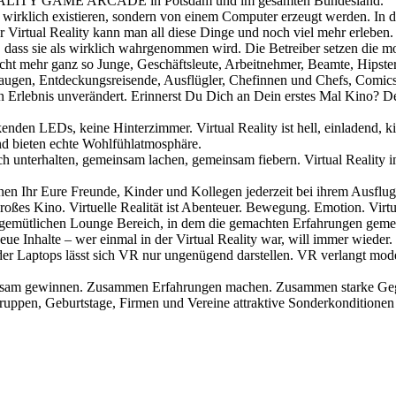
L REALITY GAME ARCADE in Potsdam und im gesamten Bundesland.
 wirklich existieren, sondern von einem Computer erzeugt werden. In de
Virtual Reality kann man all diese Dinge und noch viel mehr erleben.
g, dass sie als wirklich wahrgenommen wird. Die Betreiber setzen die
d nicht mehr ganz so Junge, Geschäftsleute, Arbeitnehmer, Beamte, Hip
leraugen, Entdeckungsreisende, Ausflügler, Chefinnen und Chefs, Com
ten Erlebnis unverändert. Erinnerst Du Dich an Dein erstes Mal Kino? 
inkenden LEDs, keine Hinterzimmer. Virtual Reality ist hell, einladend,
nd bieten echte Wohlfühlatmosphäre.
 sich unterhalten, gemeinsam lachen, gemeinsam fiebern. Virtual Re
nen Ihr Eure Freunde, Kinder und Kollegen jederzeit bei ihrem Ausflu
t großes Kino. Virtuelle Realität ist Abenteuer. Bewegung. Emotion. Virtu
lichen Lounge Bereich, in dem die gemachten Erfahrungen gemein
eue Inhalte – wer einmal in der Virtual Reality war, will immer wieder.
der Laptops lässt sich VR nur ungenügend darstellen. VR verlangt mod
meinsam gewinnen. Zusammen Erfahrungen machen. Zusammen starke Geg
 Geburtstage, Firmen und Vereine attraktive Sonderkonditionen un