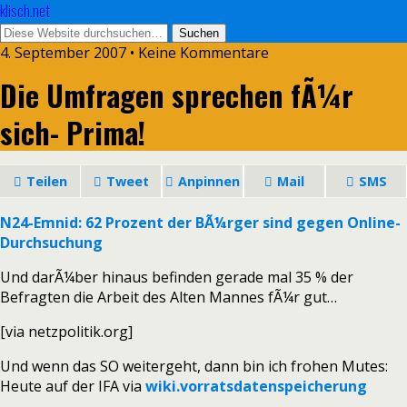
klisch.net
4. September 2007 • Keine Kommentare
Die Umfragen sprechen fÃ¼r
sich- Prima!
Teilen
Tweet
Anpinnen
Mail
SMS
N24-Emnid: 62 Prozent der BÃ¼rger sind gegen Online-
Durchsuchung
Und darÃ¼ber hinaus befinden gerade mal 35 % der
Befragten die Arbeit des Alten Mannes fÃ¼r gut…
[via netzpolitik.org]
Und wenn das SO weitergeht, dann bin ich frohen Mutes:
Heute auf der IFA via
wiki.vorratsdatenspeicherung