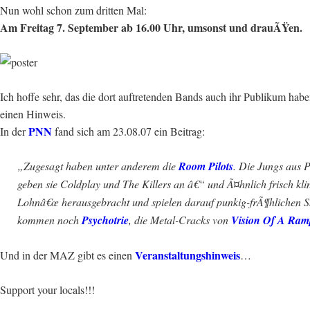
Nun wohl schon zum dritten Mal:
Am Freitag 7. September ab 16.00 Uhr, umsonst und drauÃŸen.
Ich hoffe sehr, das die dort auftretenden Bands auch ihr Publikum habe
einen Hinweis.
PNN
In der
fand sich am 23.08.07 ein Beitrag:
„Zugesagt haben unter anderem die
Room Pilots
. Die Jungs aus 
geben sie Coldplay und The Killers an â€“ und Ã¤hnlich frisch kl
Lohnâ€œ herausgebracht und spielen darauf punkig-frÃ¶hlichen S
kommen noch
Psychotrie
, die Metal-Cracks von
Vision Of A Ram
Veranstaltungshinweis
Und in der MAZ gibt es einen
…
Support your locals!!!