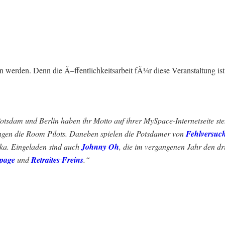
n werden. Denn die Ã–ffentlichkeitsarbeit fÃ¼r diese Veranstaltung ist 
Potsdam und Berlin haben ihr Motto auf ihrer MySpace-Internetseite st
ingen die Room Pilots. Daneben spielen die Potsdamer von
Fehlversuc
ka. Eingeladen sind auch
Johnny Oh
, die im vergangenen Jahr den d
page
und
Retraites Freins
.“