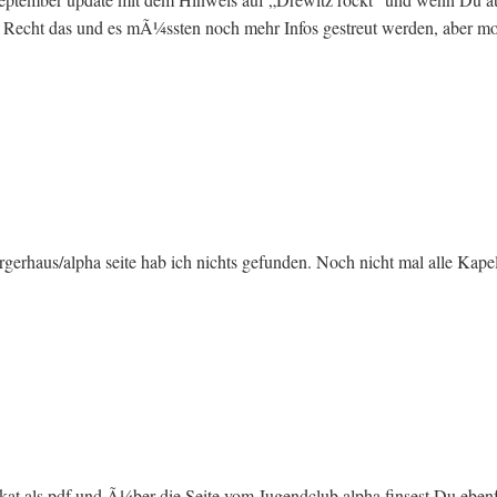
 ja Recht das und es mÃ¼ssten noch mehr Infos gestreut werden, aber m
uergerhaus/alpha seite hab ich nichts gefunden. Noch nicht mal alle Kap
lakat als pdf und Ã¼ber die Seite vom Jugendclub alpha finsest Du eben