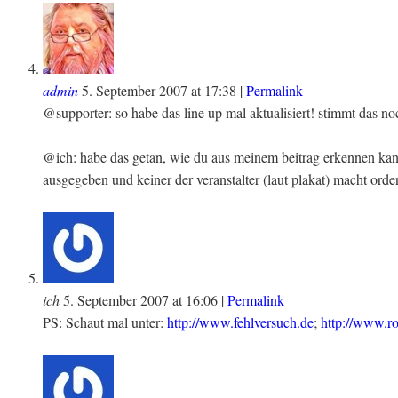
admin
5. September 2007
at
17:38
|
Permalink
@supporter: so habe das line up mal aktualisiert! stimmt das n
@ich: habe das getan, wie du aus meinem beitrag erkennen kannst
ausgegeben und keiner der veranstalter (laut plakat) macht or
ich
5. September 2007
at
16:06
|
Permalink
PS: Schaut mal unter:
http://www.fehlversuch.de
;
http://www.r