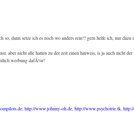
och so, dann setze ich es noch wo anders rein!? gern helfe ich, nur daz
. aber nicht alle hatten zu der zeit einen hinweis, is ja auch nicht de
dentlich werbung dafÃ¼r!
oompilots.de
;
http://www.johnny-oh.de
,
http://www.psychotrie.tk
,
http: