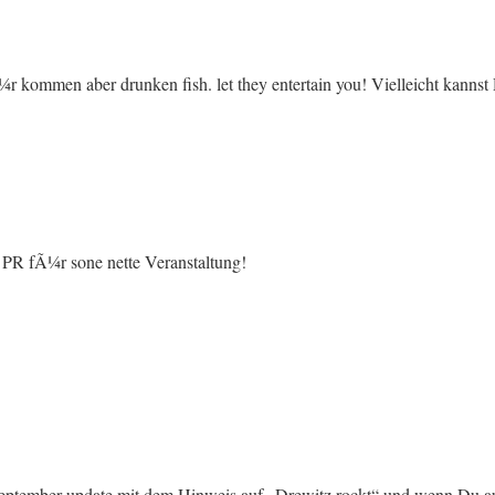
Ã¼r kommen aber drunken fish. let they entertain you! Vielleicht kanns
te PR fÃ¼r sone nette Veranstaltung!
 September update mit dem Hinweis auf „Drewitz rockt“ und wenn Du au