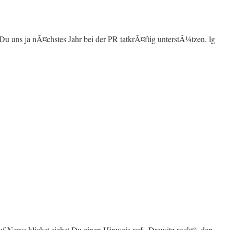
t Du uns ja nÃ¤chstes Jahr bei der PR tatkrÃ¤ftig unterstÃ¼tzen. lg
f News klickst siehst Du einen Hinweis auf „Drewitz rockt“, den