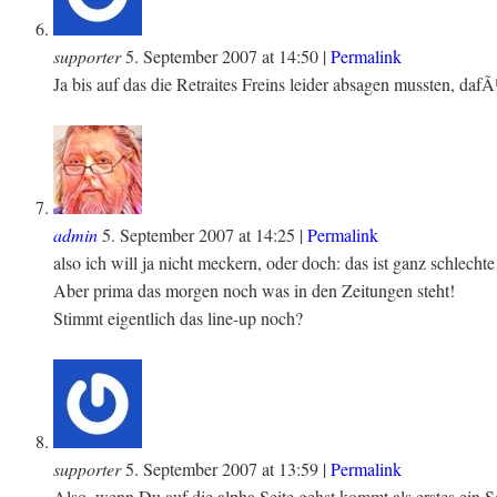
supporter
5. September 2007
at
14:50
|
Permalink
Ja bis auf das die Retraites Freins leider absagen mussten, daf
admin
5. September 2007
at
14:25
|
Permalink
also ich will ja nicht meckern, oder doch: das ist ganz schlech
Aber prima das morgen noch was in den Zeitungen steht!
Stimmt eigentlich das line-up noch?
supporter
5. September 2007
at
13:59
|
Permalink
Also, wenn Du auf die alpha Seite gehst kommt als erstes ein