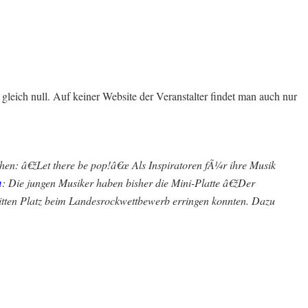
gleich null. Auf keiner Website der Veranstalter findet man auch nur
ehen: â€žLet there be pop!â€œ Als Inspiratoren fÃ¼r ihre Musik
h
: Die jungen Musiker haben bisher die Mini-Platte â€žDer
ritten Platz beim Landesrockwettbewerb erringen konnten. Dazu