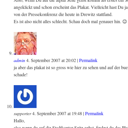
angeklickt und schon erscheint das Plakat. Vielleicht hast Du
von der Pressekonferenz die heute in Drewitz stattfand.
Es ist also nicht alles schlecht. Schau doch mal genauer hin. 😉
admin
4. September 2007
at
20:02
|
Permalink
ja aber das plakat ist so gross wie hier zu sehen und auf der b
schade!
supporter
4. September 2007
at
19:48
|
Permalink
Hallo,
also wenn du auf die Stadtkontor Seite gehst, findest du das P