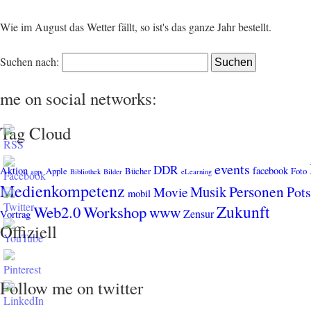
Wie im August das Wetter fällt, so ist's das ganze Jahr bestellt.
Suchen nach:
me on social networks:
Tag Cloud
events
DDR
Aktion
facebook
Apple
Bücher
Foto
app.
Bibliothek
Bilder
eLearning
Medienkompetenz
Personen
Musik
Pot
Movie
mobil
Zukunft
Web2.0
Workshop
www
Zensur
Vortrag
Offiziell
Follow me on twitter