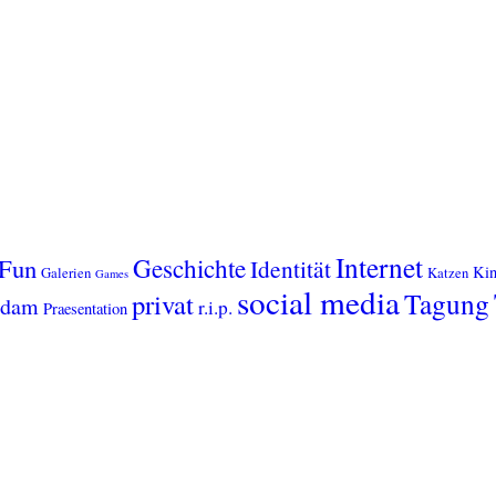
Internet
Geschichte
Fun
Identität
Kin
Galerien
Katzen
Games
social media
Tagung
privat
sdam
r.i.p.
Praesentation