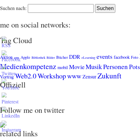
Suchen nach:
me on social networks:
Tag Cloud
events
DDR
Aktion
facebook
Apple
Bücher
Foto
app.
Bibliothek
Bilder
eLearning
Medienkompetenz
Personen
Musik
Pot
Movie
mobil
Zukunft
Web2.0
Workshop
www
Zensur
Vortrag
Offiziell
Follow me on twitter
related links