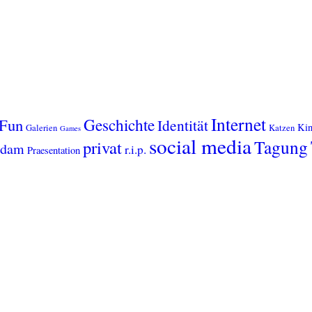
Internet
Geschichte
Fun
Identität
Kin
Galerien
Katzen
Games
social media
Tagung
privat
sdam
r.i.p.
Praesentation