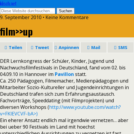
klisch.net
9. September 2010 • Keine Kommentare
film>>up
Teilen
Tweet
Anpinnen
Mail
SMS
DER Lernkongress der Schüler, Kinder, Jugend und
Nachwuchsfilmfestivals in Deutschland, fand vom 02. bis
04.09.10 in Hannover im
Pavillon
statt.
Ca. 250 Pädagogen, Filmemacher, Medienpädagogen und
Mitarbeiter Sozio-Kultureller und Jugendeinrichtungen in
Deutschland trafen sich zum Erfahrungsaustausch.
Fachvorträge, Speeddating (mit Filmprojekten) und
diversen Workshops (
http://www.youtube.com/watch?
v=FKlEVCVF-bA>
)
Ein eherer Ansatz endlich mal irgendwie vernetzen… aber
bei ueber 90 Festivals im Land mit hoechst
unterschiedlichen Ausrichtungen zu vernetzen ist fast