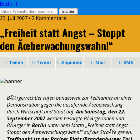
klisch.net
23. Juli 2007 • 2 Kommentare
„Freiheit statt Angst – Stoppt
den Ãœberwachungswahn!“
Teilen
Tweet
Anpinnen
Mail
SMS
BÃ¼rgerrechtler rufen bundesweit zur Teilnahme an einer
Demonstration gegen die ausufernde Ãœberwachung
durch Wirtschaft und Staat auf.
Am Samstag, den 22.
September 2007
werden besorgte BÃ¼rgerinnen und
BÃ¼rger in
Berlin
unter dem Motto „Freiheit statt Angst –
Stoppt den Ãœberwachungswahn!“ auf die StraÃŸe gehen.
Treffpunkt ist der Pariser Platz (Brandenburger Tor)