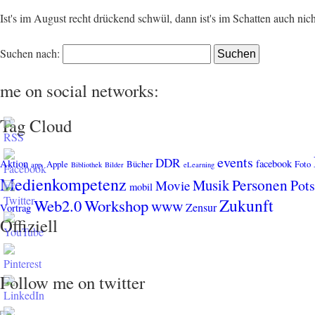
Ist's im August recht drückend schwül, dann ist's im Schatten auch nich
Suchen nach:
me on social networks:
Tag Cloud
events
DDR
Aktion
facebook
Apple
Bücher
Foto
app.
Bibliothek
Bilder
eLearning
Medienkompetenz
Personen
Musik
Pot
Movie
mobil
Zukunft
Web2.0
Workshop
www
Zensur
Vortrag
Offiziell
Follow me on twitter