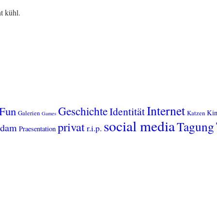
t kühl.
Internet
Geschichte
Fun
Identität
Kin
Galerien
Katzen
Games
social media
Tagung
privat
sdam
r.i.p.
Praesentation