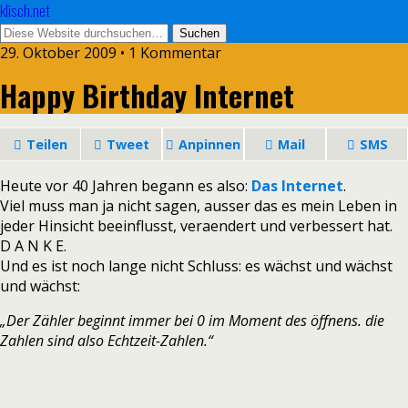
klisch.net
29. Oktober 2009 • 1 Kommentar
Happy Birthday Internet
Teilen
Tweet
Anpinnen
Mail
SMS
Heute vor 40 Jahren begann es also:
Das Internet
.
Viel muss man ja nicht sagen, ausser das es mein Leben in
jeder Hinsicht beeinflusst, veraendert und verbessert hat.
D A N K E.
Und es ist noch lange nicht Schluss: es wächst und wächst
und wächst:
„Der Zähler beginnt immer bei 0 im Moment des öffnens. die
Zahlen sind also Echtzeit-Zahlen.“