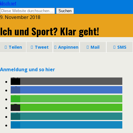
klisch.net
9. November 2018
Ich und Sport? Klar geht!
Teilen
Tweet
Anpinnen
Mail
SMS
Anmeldung und so hier