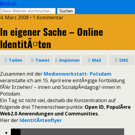
klisch.net
4. März 2008 • 1 Kommentar
In eigener Sache – Online
IdentitÃ¤ten
Teilen
Tweet
Anpinnen
Mail
SMS
Zusammen mit der
Medienwerkstatt- Potsdam
veranstalte ich am 15. April eine eintÃ¤gige Fortbildung
fÃ¼r Erzieher/ – innen und SozialpÃ¤dagog/-innen in
Potsdam.
Ein Tag ist nicht viel, deshalb die Konzentration auf
folgende drei Themenschwerpunkte:
Open ID, PopulÃ¤re
Web2.0 Anwendungen und Communities.
Hier der
IdentitÃ¤tenflyer