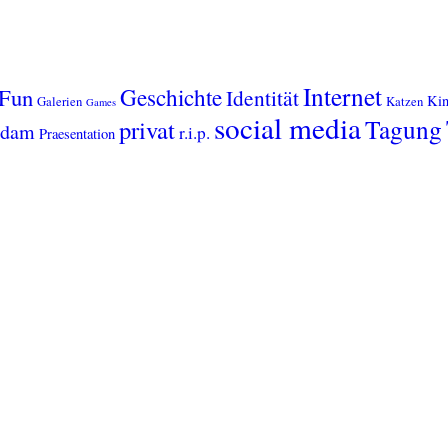
Internet
Geschichte
Fun
Identität
Kin
Galerien
Katzen
Games
social media
Tagung
privat
sdam
r.i.p.
Praesentation