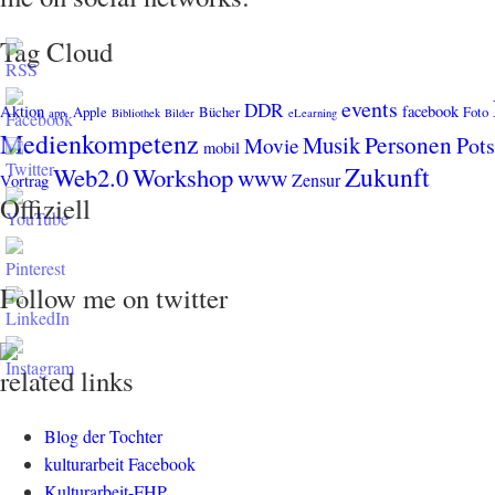
Tag Cloud
events
DDR
Aktion
facebook
Apple
Bücher
Foto
app.
Bibliothek
Bilder
eLearning
Medienkompetenz
Personen
Musik
Pot
Movie
mobil
Zukunft
Web2.0
Workshop
www
Zensur
Vortrag
Offiziell
Follow me on twitter
related links
Blog der Tochter
kulturarbeit Facebook
Kulturarbeit-FHP