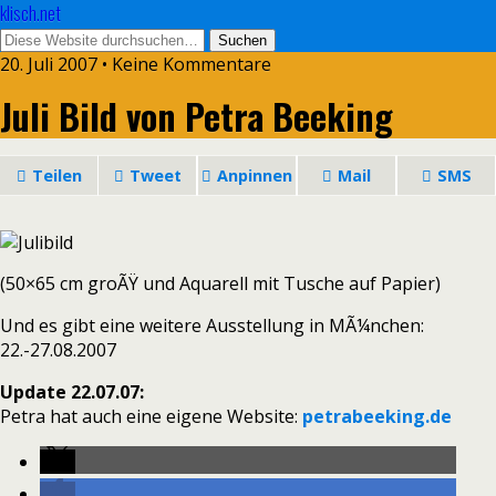
klisch.net
20. Juli 2007 • Keine Kommentare
Juli Bild von Petra Beeking
Teilen
Tweet
Anpinnen
Mail
SMS
(50×65 cm groÃŸ und Aquarell mit Tusche auf Papier)
Und es gibt eine weitere Ausstellung in MÃ¼nchen:
22.-27.08.2007
Update 22.07.07:
Petra hat auch eine eigene Website:
petrabeeking.de