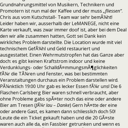
Grundnahrungsmittel von Musikern, Technikern und
Promotern ist nun mal der Kaffee und der muss
„fliessen“
.
Chris aus vom Kutschstall- Team war sehr bemÃ¼ht!
Leider haben wir, ausserhalb der LeMANEGE, nicht eine
Karte verkauft, was zwar immer doof ist, aber bei dem Deal
den wir alle zusammen hatten, Gott sei Dank kein
wirkliches Problem darstellte. Die Location wurde mit viel
technischem GefÃ¼hl und Geld restauriert und
ausgestattet. Einen Wehrmutstropfen hat das Ganze aber
doch: es gibt keinen Kraftstrom indoor und keine
Verdunklungs- oder SchalldÃ¤mmungsmÃ¶glichkeiten
fÃ¼r die TÃ¼ren und Fenster, was bei bestimmten
Veranstaltungen durchaus ein Problem darstellen wird.
PÃ¼nktlich 19:00 Uhr gab es lecker Essen fÃ¼r uns! Die 6
Flaschen Carlsberg Bier waren schnell verbraucht, aber
ohne Probleme gabs spÃ¤ter noch das eine oder andere
Bier am Tresen (
fÃ¼r lau – Danke
) Gern hÃ¤tte der eine
oder andere Gast, es kamen dann schliesslich doch 50!
Leute die ein Ticket gekauft haben und die 20 GÃ¤ste
waren auch alle da, ein Fassbier getrunken und wenn es