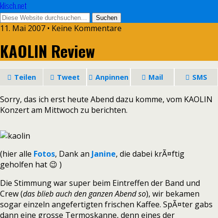
klisch.net
11. Mai 2007 • Keine Kommentare
KAOLIN Review
Teilen
Tweet
Anpinnen
Mail
SMS
Sorry, das ich erst heute Abend dazu komme, vom KAOLIN
Konzert am Mittwoch zu berichten.
(hier alle
Fotos
, Dank an
Janine
, die dabei krÃ¤ftig
geholfen hat 😉 )
Die Stimmung war super beim Eintreffen der Band und
Crew (
das blieb auch den ganzen Abend so
), wir bekamen
sogar einzeln angefertigten frischen Kaffee. SpÃ¤ter gabs
dann eine grosse Termoskanne, denn eines der