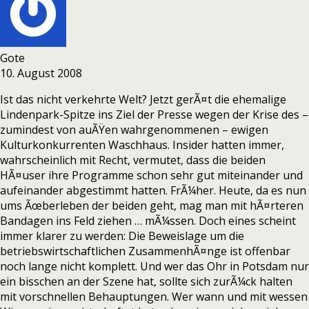
Gote
10. August 2008
Ist das nicht verkehrte Welt? Jetzt gerÃ¤t die ehemalige
Lindenpark-Spitze ins Ziel der Presse wegen der Krise des –
zumindest von auÃŸen wahrgenommenen – ewigen
Kulturkonkurrenten Waschhaus. Insider hatten immer,
wahrscheinlich mit Recht, vermutet, dass die beiden
HÃ¤user ihre Programme schon sehr gut miteinander und
aufeinander abgestimmt hatten. FrÃ¼her. Heute, da es nun
ums Ãœberleben der beiden geht, mag man mit hÃ¤rteren
Bandagen ins Feld ziehen … mÃ¼ssen. Doch eines scheint
immer klarer zu werden: Die Beweislage um die
betriebswirtschaftlichen ZusammenhÃ¤nge ist offenbar
noch lange nicht komplett. Und wer das Ohr in Potsdam nur
ein bisschen an der Szene hat, sollte sich zurÃ¼ck halten
mit vorschnellen Behauptungen. Wer wann und mit wessen