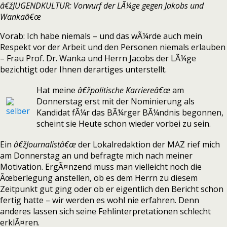
â€žJUGENDKULTUR: Vorwurf der LÃ¼ge gegen Jakobs und
Wankaâ€œ
Vorab: Ich habe niemals – und das wÃ¼rde auch mein
Respekt vor der Arbeit und den Personen niemals erlauben
– Frau Prof. Dr. Wanka und Herrn Jacobs der LÃ¼ge
bezichtigt oder Ihnen derartiges unterstellt.
Hat meine
â€žpolitische Karriereâ€œ
am
Donnerstag erst mit der Nominierung als
Kandidat fÃ¼r das BÃ¼rger BÃ¼ndnis begonnen,
scheint sie Heute schon wieder vorbei zu sein.
Ein
â€žJournalistâ€œ
der Lokalredaktion der MAZ rief mich
am Donnerstag an und befragte mich nach meiner
Motivation. ErgÃ¤nzend muss man vielleicht noch die
Ãœberlegung anstellen, ob es dem Herrn zu diesem
Zeitpunkt gut ging oder ob er eigentlich den Bericht schon
fertig hatte – wir werden es wohl nie erfahren. Denn
anderes lassen sich seine Fehlinterpretationen schlecht
erklÃ¤ren.