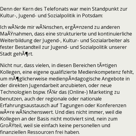
Denn der Kern des Telefonats war mein Standpunkt zur
Kultur-, Jugend- und Sozialpolitik in Potsdam:
Ich wÃ¼rde mir wÃ¼nschen, ergÃ¤nzend zu anderen
MaÃŸnahmen, dass eine strukturierte und kontinuierliche
Weiterbildung der Jugend-, Kultur- und Sozialarbeiter als
fester Bestandteil zur Jugend- und Sozialpolitik unserer
Stadt gehÃ¶rt.
Nicht nur, dass vielen, in diesen Bereichen tÃ¤tigen
Kollegen, eine eigene qualifizierte Medienkompetenz fehlt,
um mÃ¶glicherweise medienpÃ¤dagogische Angebote in
der direkten Jugendarbeit anzubieten, oder neue
Technologien bspw. fÃ¼r das (Online-) Marketing zu
benutzen, auch der regionale oder nationale
Erfahrungsaustausch auf Tagungen oder Konferenzen
wÃ¤re wÃ¼nchenswert. Und dies nicht immer, weil die
Kollegen an der Basis nicht motiviert sind, nein zum
GroÃŸteil, weil sie einfach keine personellen und
finanziellen Ressourcen frei haben.