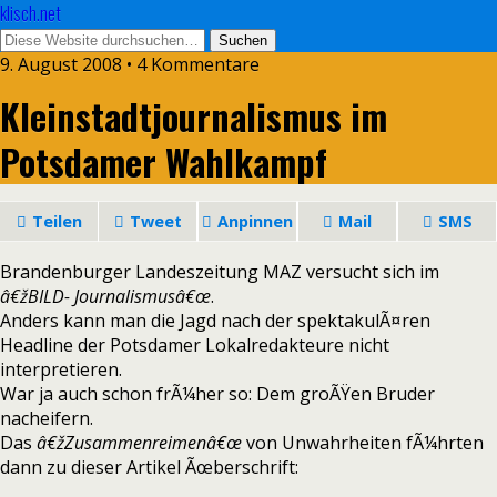
klisch.net
9. August 2008 • 4 Kommentare
Kleinstadtjournalismus im
Potsdamer Wahlkampf
Teilen
Tweet
Anpinnen
Mail
SMS
Brandenburger Landeszeitung MAZ versucht sich im
â€žBILD- Journalismusâ€œ
.
Anders kann man die Jagd nach der spektakulÃ¤ren
Headline der Potsdamer Lokalredakteure nicht
interpretieren.
War ja auch schon frÃ¼her so: Dem groÃŸen Bruder
nacheifern.
Das
â€žZusammenreimenâ€œ
von Unwahrheiten fÃ¼hrten
dann zu dieser Artikel Ãœberschrift: