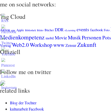
me on social networks:
Tag Cloud
events
DDR
Aktion
facebook
Apple
Bücher
Foto
app.
Bibliothek
Bilder
eLearning
Medienkompetenz
Personen
Musik
Pot
Movie
mobil
Zukunft
Web2.0
Workshop
www
Zensur
Vortrag
Offiziell
Follow me on twitter
related links
Blog der Tochter
kulturarbeit Facebook