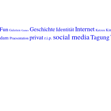
Internet
Geschichte
Fun
Identität
Kin
Galerien
Katzen
Games
social media
Tagung
privat
sdam
r.i.p.
Praesentation