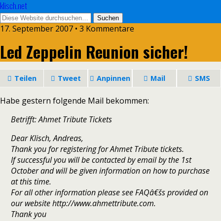
klisch.net
17. September 2007 • 3 Kommentare
Led Zeppelin Reunion sicher!
Teilen
Tweet
Anpinnen
Mail
SMS
Habe gestern folgende Mail bekommen:
Betrifft: Ahmet Tribute Tickets
Dear Klisch, Andreas,
Thank you for registering for Ahmet Tribute tickets.
If successful you will be contacted by email by the 1st
October and will be given information on how to purchase
at this time.
For all other information please see FAQâ€šs provided on
our website http://www.ahmettribute.com.
Thank you