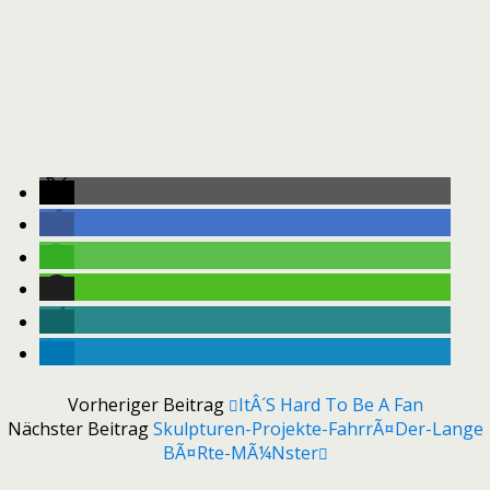
Vorheriger Beitrag
ItÂ´s Hard To Be A Fan
Nächster Beitrag
Skulpturen-Projekte-FahrrÃ¤der-Lange
BÃ¤rte-MÃ¼nster