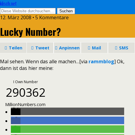
klisch.net
12. März 2008 • 5 Kommentare
Lucky Number?
Teilen
Tweet
Anpinnen
Mail
SMS
Mal sehen. Wenn das alle machen…[via
rammblog
] Ok,
dann ist das hier meine:
I Own Number
290362
MillionNumbers.com