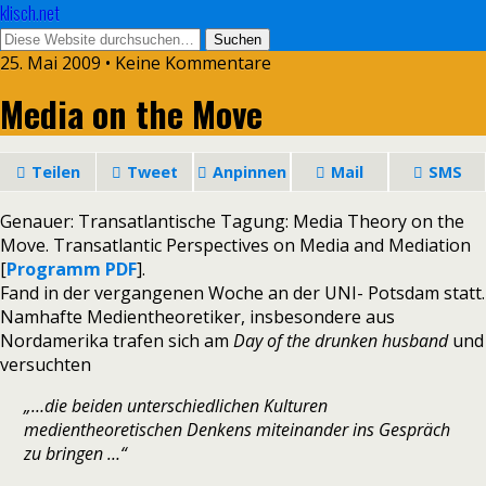
klisch.net
25. Mai 2009 • Keine Kommentare
Media on the Move
Teilen
Tweet
Anpinnen
Mail
SMS
Genauer: Transatlantische Tagung: Media Theory on the
Move. Transatlantic Perspectives on Media and Mediation
[
Programm PDF
].
Fand in der vergangenen Woche an der UNI- Potsdam statt.
Namhafte Medientheoretiker, insbesondere aus
Nordamerika trafen sich am
Day of the drunken husband
und
versuchten
„…die beiden unterschiedlichen Kulturen
medientheoretischen Denkens miteinander ins Gespräch
zu bringen …“