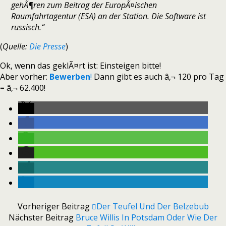
gehÃ¶ren zum Beitrag der EuropÃ¤ischen
Raumfahrtagentur (ESA) an der Station. Die Software ist
russisch.“
(
Quelle:
Die Presse
)
Ok, wenn das geklÃ¤rt ist: Einsteigen bitte!
Aber vorher:
Bewerben
!
Dann gibt es auch â‚¬ 120 pro Tag
= â‚¬ 62.400!
Vorheriger Beitrag
Der Teufel Und Der Belzebub
Nächster Beitrag
Bruce Willis In Potsdam Oder Wie Der