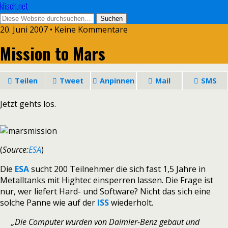
klisch.net
20. Juni 2007 • Keine Kommentare
Mission to Mars
Teilen
Tweet
Anpinnen
Mail
SMS
Jetzt gehts los.
(
Source:
ESA
)
Die
ESA
sucht 200 Teilnehmer die sich fast 1,5 Jahre in
Metalltanks mit Hightec einsperren lassen. Die Frage ist
nur, wer liefert Hard- und Software? Nicht das sich eine
solche Panne wie auf der
ISS
wiederholt.
„Die Computer wurden von Daimler-Benz gebaut und