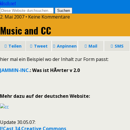
klisch.net
2. Mai 2007 • Keine Kommentare
Music and CC
Teilen
Tweet
Anpinnen
Mail
SMS
hier mal ein Beispiel wo der Inhalt zur Form passt:
JAMMIN-INC.
: Was ist HÃ¤rter v 2.0
Mehr dazu auf der deutschen Website:
Update 30.05.07:
J!Cast 34 Creative Commons