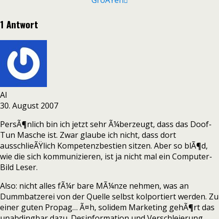
GroÃŸen
1 Antwort
Al
30. August 2007
PersÃ¶nlich bin ich jetzt sehr Ã¼berzeugt, dass das Doof-
Tun Masche ist. Zwar glaube ich nicht, dass dort
ausschlieÃŸlich Kompetenzbestien sitzen. Aber so blÃ¶d,
wie die sich kommunizieren, ist ja nicht mal ein Computer-
Bild Leser.
Also: nicht alles fÃ¼r bare MÃ¼nze nehmen, was an
Dummbatzerei von der Quelle selbst kolportiert werden. Zu
einer guten Propag… Ã¤h, solidem Marketing gehÃ¶rt das
unabdingbar dazu. Desinformation und Verschleierung