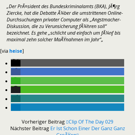
„Der PrÃ¤sident des Bundeskriminalamts (BKA), JÃ¶rg
Ziercke, hat die Debatte Ã¼ber die umstrittenen Online-
Durchsuchungen privater Computer als „Angstmacher-
Diskussion, die zu Verunsicherung fÃ¼hren soll“
bezeichnet. Es gehe „schlicht und einfach um fÃ¼nf bis
maximal zehn solcher MaÃŸnahmen im Jahr“
„
[via
heise
]
Vorheriger Beitrag
Clip Of The Day 029
Nächster Beitrag
Er Ist Schon Einer Der Ganz Ganz