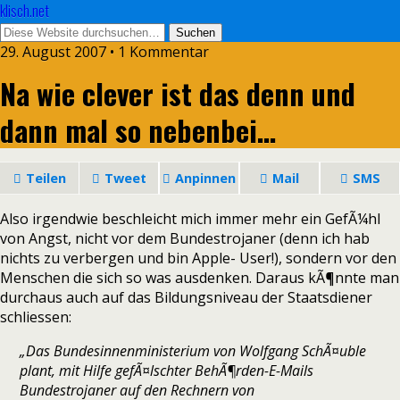
klisch.net
29. August 2007 • 1 Kommentar
Na wie clever ist das denn und
dann mal so nebenbei…
Teilen
Tweet
Anpinnen
Mail
SMS
Also irgendwie beschleicht mich immer mehr ein GefÃ¼hl
von Angst, nicht vor dem Bundestrojaner (denn ich hab
nichts zu verbergen und bin Apple- User!), sondern vor den
Menschen die sich so was ausdenken. Daraus kÃ¶nnte man
durchaus auch auf das Bildungsniveau der Staatsdiener
schliessen:
„Das Bundesinnenministerium von Wolfgang SchÃ¤uble
plant, mit Hilfe gefÃ¤lschter BehÃ¶rden-E-Mails
Bundestrojaner auf den Rechnern von