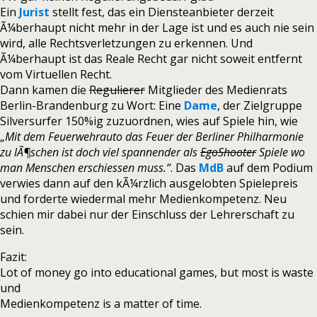
Ein
Jurist
stellt fest, das ein Diensteanbieter derzeit
Ã¼berhaupt nicht mehr in der Lage ist und es auch nie sein
wird, alle Rechtsverletzungen zu erkennen. Und
Ã¼berhaupt ist das Reale Recht gar nicht soweit entfernt
vom Virtuellen Recht.
Dann kamen die
Regulierer
Mitglieder des Medienrats
Berlin-Brandenburg zu Wort: Eine
Dame
, der Zielgruppe
Silversurfer 150%ig zuzuordnen, wies auf Spiele hin, wie
„
Mit dem Feuerwehrauto das Feuer der Berliner Philharmonie
zu lÃ¶schen ist doch viel spannender als
EgoShooter
Spiele wo
man Menschen erschiessen muss.“
. Das
MdB
auf dem Podium
verwies dann auf den kÃ¼rzlich ausgelobten Spielepreis
und forderte wiedermal mehr Medienkompetenz. Neu
schien mir dabei nur der Einschluss der Lehrerschaft zu
sein.
Fazit:
Lot of money go into educational games, but most is waste
und
Medienkompetenz is a matter of time.