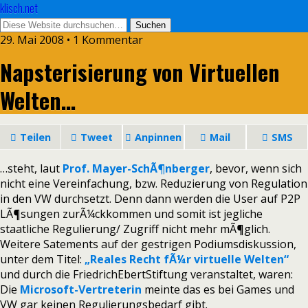
klisch.net
29. Mai 2008 • 1 Kommentar
Napsterisierung von Virtuellen
Welten…
Teilen
Tweet
Anpinnen
Mail
SMS
…steht, laut
Prof. Mayer-SchÃ¶nberger
, bevor, wenn sich
nicht eine Vereinfachung, bzw. Reduzierung von Regulation
in den VW durchsetzt. Denn dann werden die User auf P2P
LÃ¶sungen zurÃ¼ckkommen und somit ist jegliche
staatliche Regulierung/ Zugriff nicht mehr mÃ¶glich.
Weitere Satements auf der gestrigen Podiumsdiskussion,
unter dem Titel:
„Reales Recht fÃ¼r virtuelle Welten“
und durch die FriedrichEbertStiftung veranstaltet, waren:
Die
Microsoft-Vertreterin
meinte das es bei Games und
VW gar keinen Regulierungsbedarf gibt.