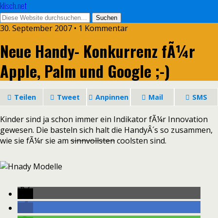
klisch.net
30. September 2007 • 1 Kommentar
Neue Handy- Konkurrenz fÃ¼r
Apple, Palm und Google ;-)
Teilen
Tweet
Anpinnen
Mail
SMS
Kinder sind ja schon immer ein Indikator fÃ¼r Innovation
gewesen. Die basteln sich halt die HandyÂ´s so zusammen,
wie sie fÃ¼r sie am
sinnvollsten
coolsten sind.