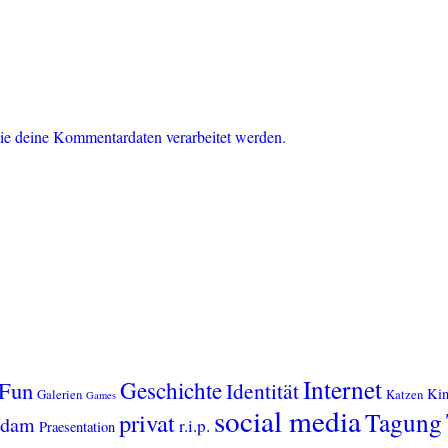
ie deine Kommentardaten verarbeitet werden.
Internet
Geschichte
Fun
Identität
Kin
Galerien
Katzen
Games
social media
Tagung
privat
sdam
r.i.p.
Praesentation