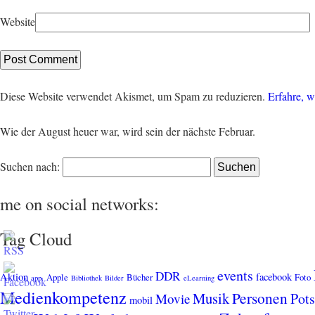
Website
Diese Website verwendet Akismet, um Spam zu reduzieren.
Erfahre, w
Wie der August heuer war, wird sein der nächste Februar.
Suchen nach:
me on social networks:
Tag Cloud
events
DDR
Aktion
facebook
Apple
Bücher
Foto
app.
Bibliothek
Bilder
eLearning
Medienkompetenz
Personen
Musik
Pot
Movie
mobil