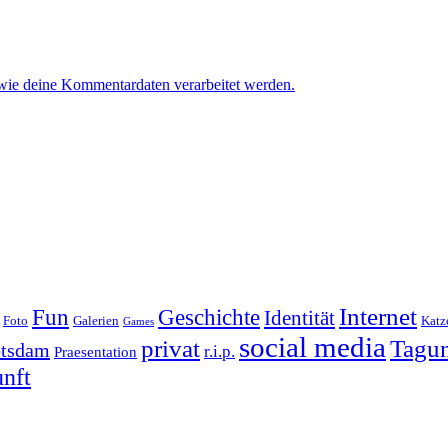
 wie deine Kommentardaten verarbeitet werden.
.
Internet
Geschichte
Fun
Identität
Foto
Galerien
Katz
Games
social media
Tagu
privat
tsdam
r.i.p.
Praesentation
nft