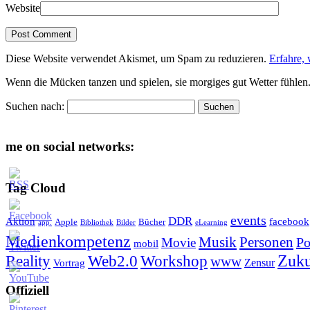
Website
Diese Website verwendet Akismet, um Spam zu reduzieren.
Erfahre,
Wenn die Mücken tanzen und spielen, sie morgiges gut Wetter fühlen
Suchen nach:
me on social networks:
Tag Cloud
events
DDR
Aktion
facebook
Apple
Bücher
app.
Bibliothek
Bilder
eLearning
Medienkompetenz
Personen
Musik
Po
Movie
mobil
Zuku
Reality
Web2.0
Workshop
www
Zensur
Vortrag
Offiziell