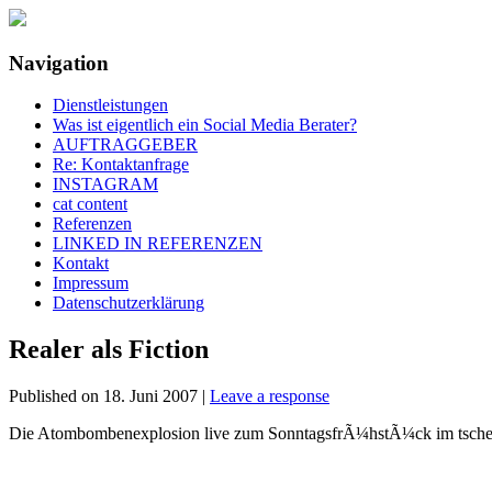
Navigation
social media rockt
klisch.net
Dienstleistungen
Was ist eigentlich ein Social Media Berater?
AUFTRAGGEBER
Re: Kontaktanfrage
INSTAGRAM
cat content
Referenzen
LINKED IN REFERENZEN
Kontakt
Impressum
Datenschutzerklärung
Realer als Fiction
Published on
18. Juni 2007
|
Leave a response
Die Atombombenexplosion live zum SonntagsfrÃ¼hstÃ¼ck im tsche