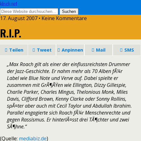
klisch.net
17. August 2007 • Keine Kommentare
R.I.P.
Teilen
Tweet
Anpinnen
Mail
SMS
„Max Roach gilt als einer der einflussreichsten Drummer
der Jazz-Geschichte. Er nahm mehr als 70 Alben fÃ¼r
Label wie Blue Note und Verve auf. Dabei spielte er
zusammen mit GrÃ¶ÃŸen wie Ellington, Dizzy Gillespie,
Charlie Parker, Charles Mingus, Thelonious Monk, Miles
Davis, Clifford Brown, Kenny Clarke oder Sonny Rollins,
spÃ¤ter aber auch mit Cecil Taylor und Abdullah Ibrahim.
Parallel engagierte sich Roach fÃ¼r Menschenrechte und
gegen Rassismus. Er hinterlÃ¤sst drei TÃ¶chter und zwei
SÃ¶hne.“
(Quelle:
mediabiz.de
)