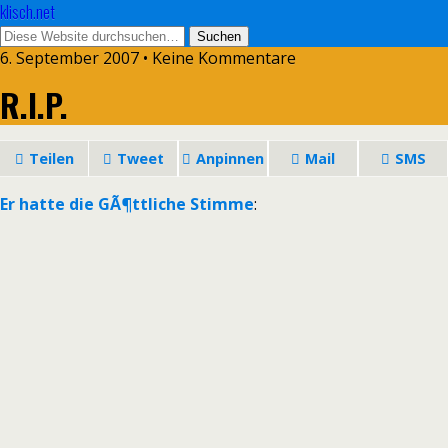
klisch.net
6. September 2007 • Keine Kommentare
R.I.P.
Teilen
Tweet
Anpinnen
Mail
SMS
Er hatte die GÃ¶ttliche Stimme
: