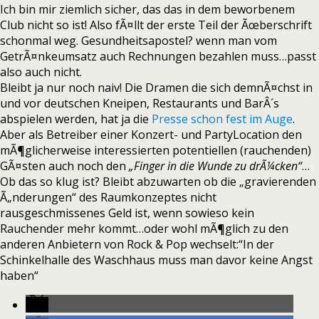
Ich bin mir ziemlich sicher, das das in dem beworbenem
Club nicht so ist! Also fÃ¤llt der erste Teil der Ãœberschrift
schonmal weg. Gesundheitsapostel? wenn man vom
GetrÃ¤nkeumsatz auch Rechnungen bezahlen muss…passt
also auch nicht.
Bleibt ja nur noch naiv! Die Dramen die sich demnÃ¤chst in
und vor deutschen Kneipen, Restaurants und BarÂ´s
abspielen werden, hat ja die
Presse schon fest im Auge
.
Aber als Betreiber einer Konzert- und PartyLocation den
mÃ¶glicherweise interessierten potentiellen (rauchenden)
GÃ¤sten auch noch den
„Finger in die Wunde zu drÃ¼cken“
…
Ob das so klug ist? Bleibt abzuwarten ob die „gravierenden
Ã„nderungen“ des Raumkonzeptes nicht
rausgeschmissenes Geld ist, wenn sowieso kein
Rauchender mehr kommt…oder wohl mÃ¶glich zu den
anderen Anbietern von Rock & Pop wechselt:“In der
Schinkelhalle des Waschhaus muss man davor keine Angst
haben“