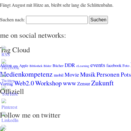
Fängt August mit Hitze an, bleibt sehr lang die Schlittenbahn.
Suchen nach:
me on social networks:
Tag Cloud
events
DDR
Aktion
facebook
Apple
Bücher
Foto
app.
Bibliothek
Bilder
eLearning
Medienkompetenz
Personen
Musik
Pot
Movie
mobil
Zukunft
Web2.0
Workshop
www
Zensur
Vortrag
Offiziell
Follow me on twitter