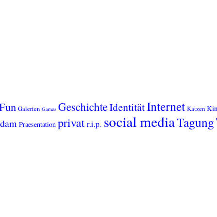
Internet
Geschichte
Fun
Identität
Kin
Galerien
Katzen
Games
social media
Tagung
privat
sdam
r.i.p.
Praesentation