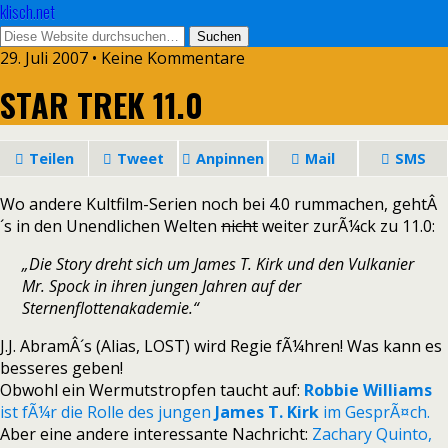
klisch.net
29. Juli 2007 • Keine Kommentare
STAR TREK 11.0
Teilen
Tweet
Anpinnen
Mail
SMS
Wo andere Kultfilm-Serien noch bei 4.0 rummachen, gehtÂ
´s in den Unendlichen Welten
nicht
weiter zurÃ¼ck zu 11.0:
„Die Story dreht sich um James T. Kirk und den Vulkanier
Mr. Spock in ihren jungen Jahren auf der
Sternenflottenakademie.“
J.J. AbramÂ´s (Alias, LOST) wird Regie fÃ¼hren! Was kann es
besseres geben!
Obwohl ein Wermutstropfen taucht auf:
Robbie Williams
ist fÃ¼r die Rolle des jungen
James T. Kirk
im GesprÃ¤ch.
Aber eine andere interessante Nachricht:
Zachary Quinto,