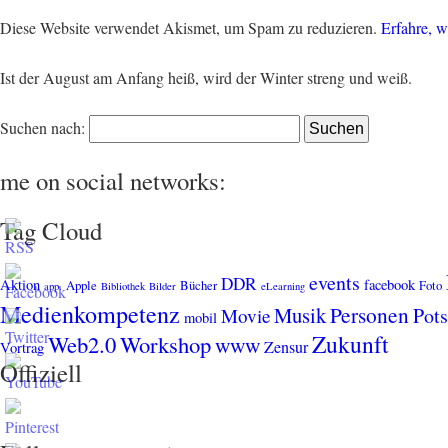
Diese Website verwendet Akismet, um Spam zu reduzieren.
Erfahre, w
Ist der August am Anfang heiß, wird der Winter streng und weiß.
Suchen nach:
me on social networks:
Tag Cloud
events
DDR
Aktion
facebook
Apple
Bücher
Foto
app.
Bibliothek
Bilder
eLearning
Medienkompetenz
Personen
Musik
Pot
Movie
mobil
Zukunft
Web2.0
Workshop
www
Zensur
Vortrag
Offiziell