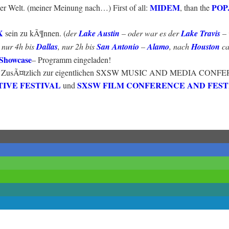
MIDEM
POP
er Welt. (meiner Meinung nach…) First of all:
, than the
X
sein zu kÃ¶nnen. (
der
Lake Austin
– oder war es der
Lake Travis
– 
 nur 4h bis
Dallas
, nur 2h bis
San Antonio
–
Alamo
, nach
Houston
ca
Showcase
– Programm eingeladen!
 statt! ZusÃ¤tzlich zur eigentlichen SXSW MUSIC AND MEDIA CON
IVE FESTIVAL
SXSW FILM CONFERENCE AND FEST
und