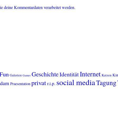
ie deine Kommentardaten verarbeitet werden.
Internet
Geschichte
Fun
Identität
Kin
Galerien
Katzen
Games
social media
Tagung
privat
sdam
r.i.p.
Praesentation