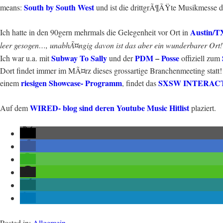
South by South West
means:
und ist die drittgrÃ¶ÃŸte Musikmesse d
Austin/T
Ich hatte in den 90gern mehrmals die Gelegenheit vor Ort in
leer gesogen…, unabhÃ¤ngig davon ist das aber ein wunderbarer Ort!
Subway To Sally
PDM
–
Posse
Ich war u.a. mit
und der
offiziell zum
Dort findet immer im MÃ¤rz dieses grossartige Branchenmeeting
riesigen Showcase- Programm
SXSW INTERACT
einem
, findet das
WIRED- blog sind deren Youtube Music Hitlist
Auf dem
plaziert.
Posted in:
Allgemein