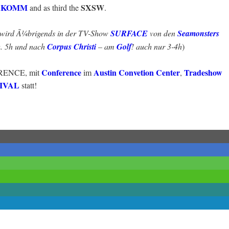
.KOMM
SXSW
and as third the
.
wird Ã¼brigends in der TV-Show
SURFACE
von den
Seamonsters
. 5h und nach
Corpus Christi
– am
Golf
! auch nur 3-4h
)
Conference
Austin Convetion Center
Tradeshow
FERENCE, mit
im
,
IVAL
statt!