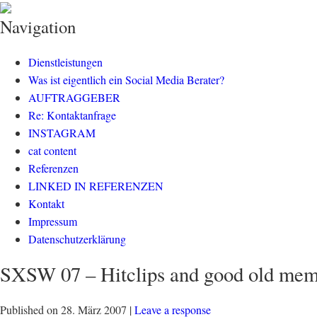
klisch.net
social media rockt
Navigation
Dienstleistungen
Was ist eigentlich ein Social Media Berater?
AUFTRAGGEBER
Re: Kontaktanfrage
INSTAGRAM
cat content
Referenzen
LINKED IN REFERENZEN
Kontakt
Impressum
Datenschutzerklärung
SXSW 07 – Hitclips and good old mem
Published on
28. März 2007
|
Leave a response