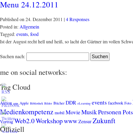
Menu 24.12.2011
Published on
24. Dezember 2011
|
4 Responses
Posted in:
Allgemein
Tagged:
events
,
food
Ist der August recht hell und heiß, so lacht der Gärtner im vollen Schw
Suchen nach:
me on social networks:
Tag Cloud
events
DDR
Aktion
facebook
Apple
Bücher
Foto
app.
Bibliothek
Bilder
eLearning
Medienkompetenz
Personen
Musik
Pot
Movie
mobil
Zukunft
Web2.0
Workshop
www
Zensur
Vortrag
Offiziell